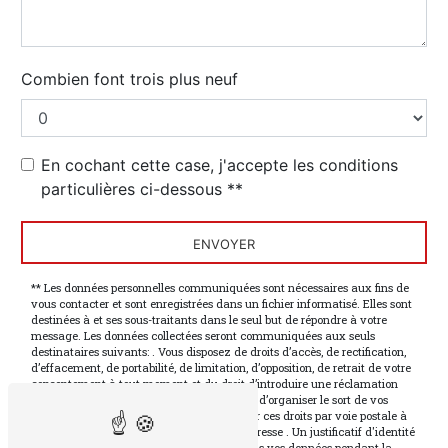
Combien font trois plus neuf
En cochant cette case, j'accepte les conditions
particulières ci-dessous **
ENVOYER
** Les données personnelles communiquées sont nécessaires aux fins de
vous contacter et sont enregistrées dans un fichier informatisé. Elles sont
destinées à et ses sous-traitants dans le seul but de répondre à votre
message. Les données collectées seront communiquées aux seuls
destinataires suivants: . Vous disposez de droits d’accès, de rectification,
d’effacement, de portabilité, de limitation, d’opposition, de retrait de votre
consentement à tout moment et du droit d’introduire une réclamation
auprès d’une autorité de contrôle, ainsi que d’organiser le sort de vos
données post-mortem. Vous pouvez exercer ces droits par voie postale à
l'adresse ou par courrier électronique à l'adresse . Un justificatif d'identité
pourra vous être demandé. Nous conservons vos données pendant la