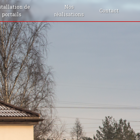
stallation de
Nos
Contact
portails
réalisations