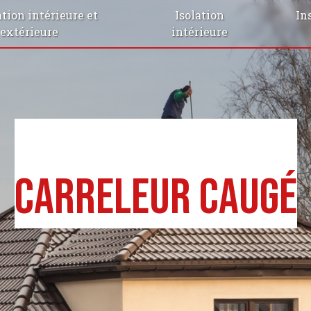
tion intérieure et
Isolation
In
extérieure
intérieure
Carreleur Caugé