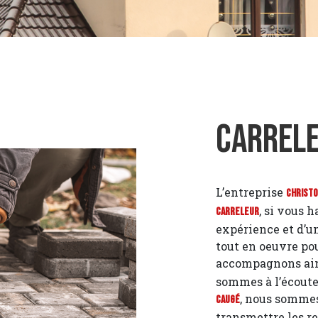
Carrele
L’entreprise
Christ
, si vous 
Carreleur
expérience et d’un
tout en oeuvre pou
accompagnons ains
sommes à l’écoute 
, nous sommes
Caugé
transmettre les r