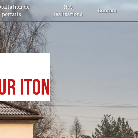
stallation de
Nos
Contact
portails
réalisations
ur Iton