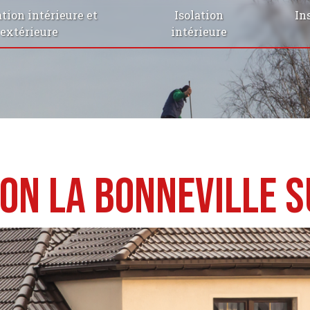
tion intérieure et
Isolation
In
extérieure
intérieure
ion La Bonneville s