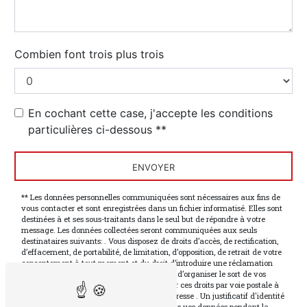
Combien font trois plus trois
En cochant cette case, j'accepte les conditions
particulières ci-dessous **
ENVOYER
** Les données personnelles communiquées sont nécessaires aux fins de
vous contacter et sont enregistrées dans un fichier informatisé. Elles sont
destinées à et ses sous-traitants dans le seul but de répondre à votre
message. Les données collectées seront communiquées aux seuls
destinataires suivants: . Vous disposez de droits d’accès, de rectification,
d’effacement, de portabilité, de limitation, d’opposition, de retrait de votre
consentement à tout moment et du droit d’introduire une réclamation
auprès d’une autorité de contrôle, ainsi que d’organiser le sort de vos
données post-mortem. Vous pouvez exercer ces droits par voie postale à
l'adresse ou par courrier électronique à l'adresse . Un justificatif d'identité
pourra vous être demandé. Nous conservons vos données pendant la