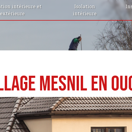
tion intérieure et
Isolation
In
extérieure
intérieure
llage Mesnil en Ou