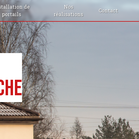
stallation de
Nos
Contact
portails
réalisations
che