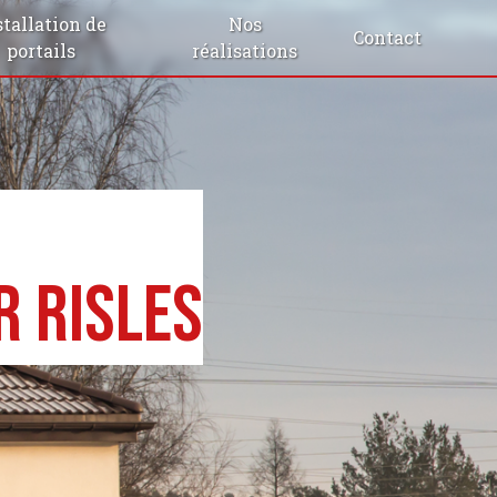
stallation de
Nos
Contact
portails
réalisations
r Risles