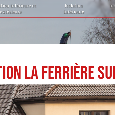
tion intérieure et
Isolation
In
extérieure
intérieure
ion La Ferrière su