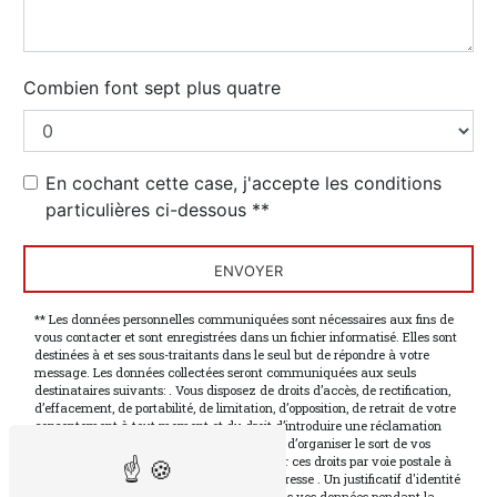
Combien font sept plus quatre
En cochant cette case, j'accepte les conditions
particulières ci-dessous **
ENVOYER
** Les données personnelles communiquées sont nécessaires aux fins de
vous contacter et sont enregistrées dans un fichier informatisé. Elles sont
destinées à et ses sous-traitants dans le seul but de répondre à votre
message. Les données collectées seront communiquées aux seuls
destinataires suivants: . Vous disposez de droits d’accès, de rectification,
d’effacement, de portabilité, de limitation, d’opposition, de retrait de votre
consentement à tout moment et du droit d’introduire une réclamation
auprès d’une autorité de contrôle, ainsi que d’organiser le sort de vos
données post-mortem. Vous pouvez exercer ces droits par voie postale à
l'adresse ou par courrier électronique à l'adresse . Un justificatif d'identité
pourra vous être demandé. Nous conservons vos données pendant la