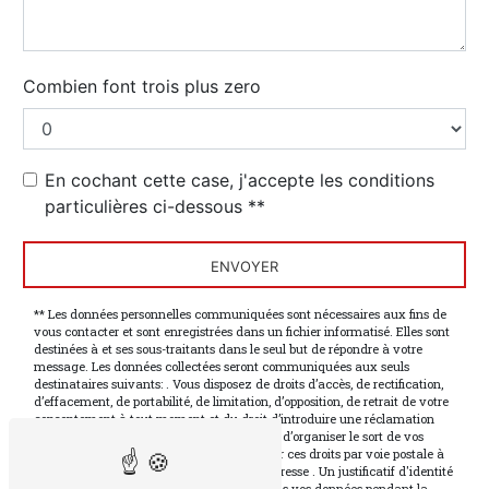
Combien font trois plus zero
En cochant cette case, j'accepte les conditions
particulières ci-dessous **
ENVOYER
** Les données personnelles communiquées sont nécessaires aux fins de
vous contacter et sont enregistrées dans un fichier informatisé. Elles sont
destinées à et ses sous-traitants dans le seul but de répondre à votre
message. Les données collectées seront communiquées aux seuls
destinataires suivants: . Vous disposez de droits d’accès, de rectification,
d’effacement, de portabilité, de limitation, d’opposition, de retrait de votre
consentement à tout moment et du droit d’introduire une réclamation
auprès d’une autorité de contrôle, ainsi que d’organiser le sort de vos
données post-mortem. Vous pouvez exercer ces droits par voie postale à
l'adresse ou par courrier électronique à l'adresse . Un justificatif d'identité
pourra vous être demandé. Nous conservons vos données pendant la