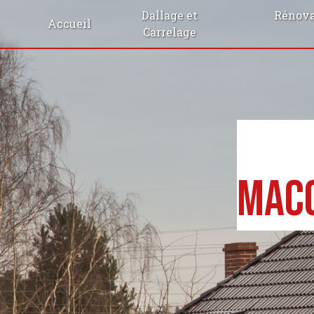
Panneau de gestion des cookies
Dallage et
Rénova
Accueil
Carrelage
Maco