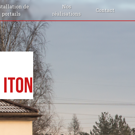
stallation de
Nos
Contact
portails
réalisations
 Iton