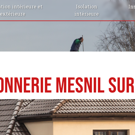
tion intérieure et
Isolation
In
extérieure
intérieure
nnerie Mesnil sur