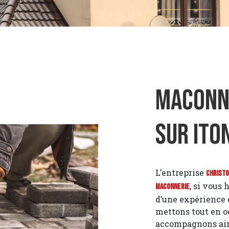
Maconne
sur Ito
L’entreprise
Christ
, si vous 
Maconnerie
d’une expérience e
mettons tout en o
accompagnons ains